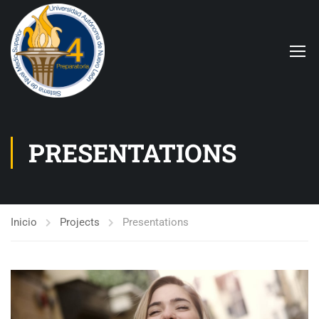
PRESENTATIONS
Inicio
Projects
Presentations
Warning
: imagejpeg(/data/htdocs/prepas/prepa4/www/wp-
content/uploads/2022/04/courses-16-480x320.jpg): Failed to