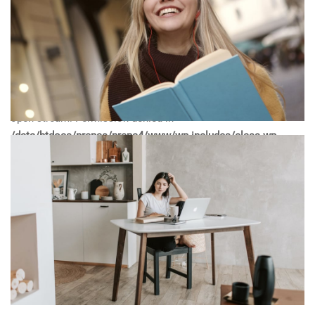
open stream: Permission denied in
/data/htdocs/prepas/prepa4/www/wp-includes/class-wp-
image-editor.php
on line
577
Warning
: imagejpeg(/data/htdocs/prepas/prepa4/www/wp-
content/uploads/2022/04/courses-14-480x320.jpg): Failed to
open stream: Permission denied in
/data/htdocs/prepas/prepa4/www/wp-includes/class-wp-
image-editor.php
on line
577
Warning
: imagejpeg(/data/htdocs/prepas/prepa4/www/wp-
content/uploads/2016/03/portfolio-course-5-480x320.jpg):
Failed to open stream: Permission denied in
/data/htdocs/prepas/prepa4/www/wp-includes/class-wp-
image-editor.php
on line
577