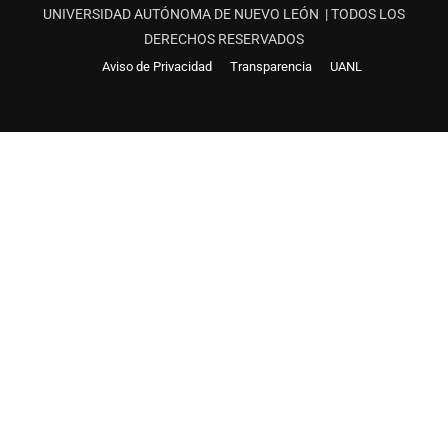
UNIVERSIDAD AUTÓNOMA DE NUEVO LEÓN | TODOS LOS
DERECHOS RESERVADOS
Aviso de Privacidad
Transparencia
UANL
¿QUIERES SER PARTE DE LAS
PREPARATORIAS UANL?