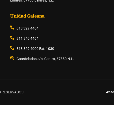
Linares, 67700 Linares, N.L.
Unidad Galeana
818 329 4464
RTE DE LAS PREPARATORI
811 340 4464
818 329 4000 Ext. 1030
Coordeladas s/n, Centro, 67850 N.L.
REGISTRO DE ASPIRANTES
S RESERVADOS
Aviso