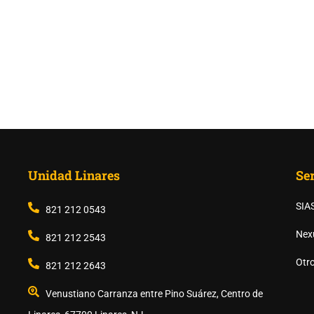
Unidad Linares
Ser
SIA
821 212 0543
Nex
821 212 2543
Otr
821 212 2643
Venustiano Carranza entre Pino Suárez, Centro de